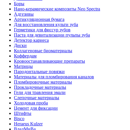
Боры
Нано-керамические композиты Neo Spectra
Адгезивы
Артикуляционная бумага
Для восстановления культи зуба
Герметики для фиссур зубов
Паста для девитализации пульпы зуба
Детектор кариеса
Диски
Коллагеновые биоматериалы
Коффердам
Кровоостанавливающие препараты
Матрицы
Пародонтальные повязки
Материалы для пломбирования каналов
Пломбировочные материалы
Прокладочные материалы
Гели для травления эмали
Слепочные материалы
Холодовая проба
Цемент для фиксации
Штифты
Bisco
Heraeus Kulzer
ВладМиВа