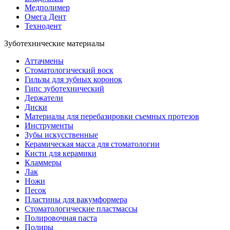
Медполимер
Омега Дент
Технодент
Зуботехнические материалы
Аттачмены
Стоматологический воск
Гильзы для зубных коронок
Гипс зуботехнический
Держатели
Диски
Материалы для перебазировки съемных протезов
Инструменты
Зубы искусственные
Керамическая масса для стоматологии
Кисти для керамики
Кламмеры
Лак
Ножи
Песок
Пластины для вакумформера
Стоматологические пластмассы
Полировочная паста
Полиры